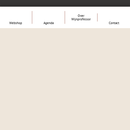
Over
Wijnprofessor
Webshop
Agenda
Contact
Na een lange, intensieve productietijd en een grote reis, kun
je eindelijk van de wijn genieten. Santé!
De roots van de wijnen van Wijnprofessor liggen
voornamelijk in de Franse wijnstreek Zuid-Rhône.