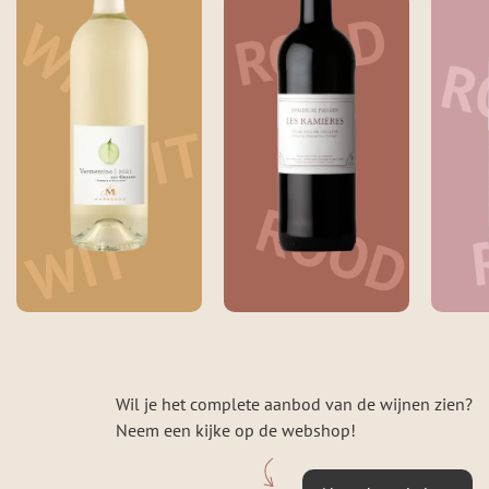
ROOD
WIT
R
WIT
ROOD
WIT
Wil je het complete aanbod van de wijnen zien?
Neem een kijke op de webshop!